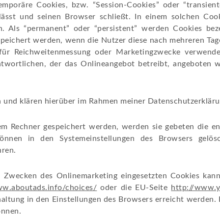
emporäre Cookies, bzw. “Session-Cookies” oder “transien
ässt und seinen Browser schließt. In einem solchen Cook
n. Als “permanent” oder “persistent” werden Cookies be
gespeichert werden, wenn die Nutzer diese nach mehreren T
e für Reichweitenmessung oder Marketingzwecke verwende
twortlichen, der das Onlineangebot betreibt, angeboten 
 und klären hierüber im Rahmen meiner Datenschutzerkläru
rem Rechner gespeichert werden, werden sie gebeten die e
 können in den Systemeinstellungen des Browsers gelö
hren.
 Zwecken des Onlinemarketing eingesetzten Cookies kann b
ww.aboutads.info/choices/
oder die EU-Seite
http://www.y
ltung in den Einstellungen des Browsers erreicht werden. B
önnen.