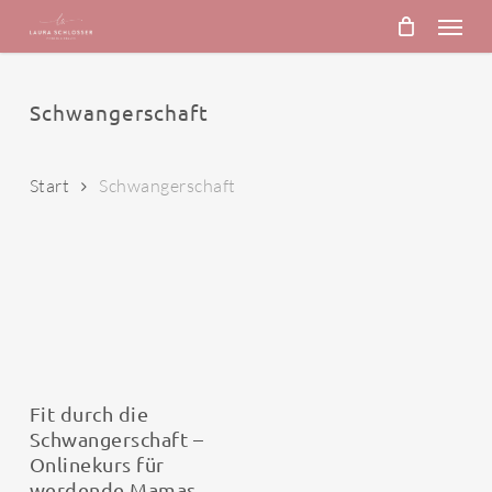
Skip
Menu
to
main
content
Schwangerschaft
Start
Schwangerschaft
In den Warenkorb
Fit durch die
Schwangerschaft –
Onlinekurs für
werdende Mamas